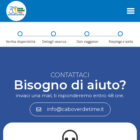
Vai
Verifica disponibilità
Dettagli vacanza
Dati viaggiatori
Riepilogo e scelta
al
contenuto
CONTATTACI
Bisogno di aiuto?
inviaci una mail, ti risponderemo entro 48 ore.
info@caboverdetime.it