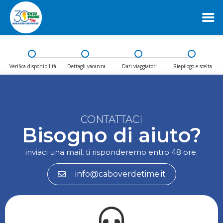
Vai
Verifica disponibilità
Dettagli vacanza
Dati viaggiatori
Riepilogo e scelta
al
contenuto
CONTATTACI
Bisogno di aiuto?
inviaci una mail, ti risponderemo entro 48 ore.
info@caboverdetime.it